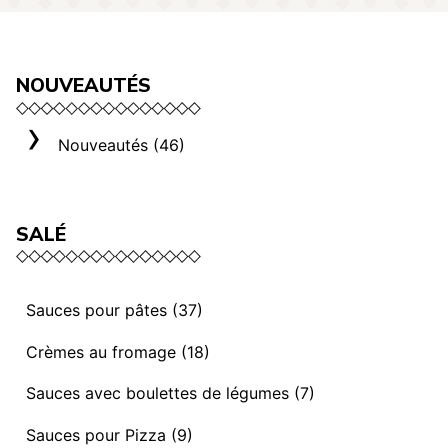
NOUVEAUTÉS
Nouveautés (46)
SALÉ
Sauces pour pâtes (37)
Sauces et ragoûts végétaliens (13)
Crèmes au fromage (18)
Sauces “ I mediterranei” (3)
Sélection Rome (3)
Sauces avec boulettes de légumes (7)
Sauces et ragoûts (14)
Crèmes au fromage (8)
Sauces avec Boulettes de légumes (7)
Sauces pour Pizza (9)