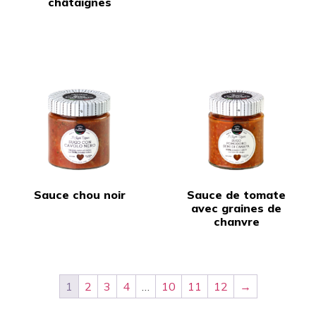
châtaignes
Sauce chou noir
Sauce de tomate
avec graines de
chanvre
1
2
3
4
…
10
11
12
→