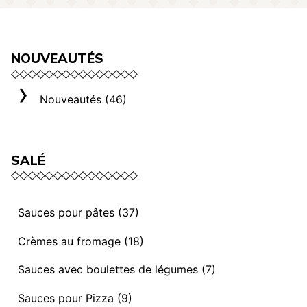
NOUVEAUTÉS
Nouveautés (46)
SALÉ
Sauces pour pâtes (37)
Sauces et ragoûts végétaliens (13)
Crèmes au fromage (18)
Sauces “ I mediterranei” (3)
Sélection Rome (3)
Sauces avec boulettes de légumes (7)
Sauces et ragoûts (14)
Crèmes au fromage (8)
Sauces avec Boulettes de légumes (7)
Sauces pour Pizza (9)