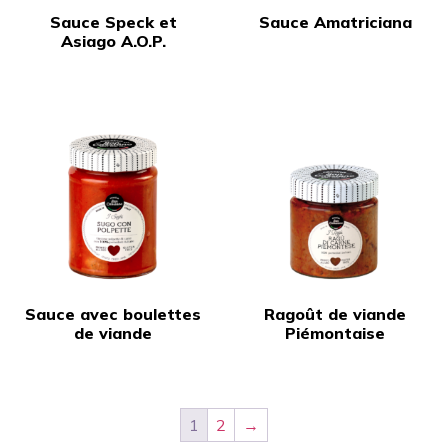
Sauce Speck et
Sauce Amatriciana
Asiago A.O.P.
Sauce avec boulettes
Ragoût de viande
de viande
Piémontaise
1
2
→