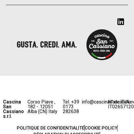
Cascina
Corso Piave ,
Tel. +39
info@cascinasancassian
N° de TVA
San
182 - 12051
0173
IT02657120
Cassiano
Alba (CN) Italy
282638
s.r.l.
POLITIQUE DE CONFIDENTIALITÉ
COOKIE POLICY