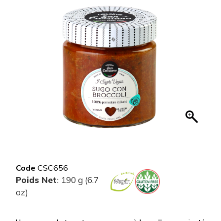
Code
CSC656
Poids Net
190 g (6.7
:
oz)