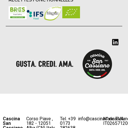
Cascina
Corso Piave ,
Tel. +39
info@cascinasancassian
N° de TVA
San
182 - 12051
0173
IT02657120
Cassiano
Alba (CN) Italy
282638