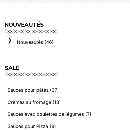
NOUVEAUTÉS
Nouveautés (46)
SALÉ
Sauces pour pâtes (37)
Sauces et ragoûts végétaliens (13)
Crèmes au fromage (18)
Sauces “ I mediterranei” (3)
Sélection Rome (3)
Sauces avec boulettes de légumes (7)
Sauces et ragoûts (14)
Crèmes au fromage (8)
Sauces avec Boulettes de légumes (7)
Sauces pour Pizza (9)