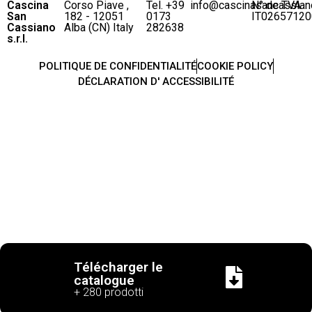
Cascina
Corso Piave ,
Tel. +39
info@cascinasancassian
N° de TVA
San
182 - 12051
0173
IT02657120
Cassiano
Alba (CN) Italy
282638
s.r.l.
POLITIQUE DE CONFIDENTIALITÉ
COOKIE POLICY
DÉCLARATION D' ACCESSIBILITÉ
Télécharger le
catalogue
+ 280 prodotti