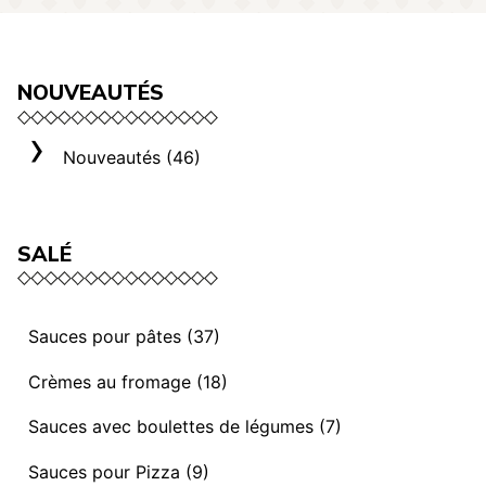
NOUVEAUTÉS
Nouveautés (46)
SALÉ
Sauces pour pâtes (37)
Sauces et ragoûts végétaliens (13)
Crèmes au fromage (18)
Sauces “ I mediterranei” (3)
Sélection Rome (3)
Sauces avec boulettes de légumes (7)
Sauces et ragoûts (14)
Crèmes au fromage (8)
Sauces avec Boulettes de légumes (7)
Sauces pour Pizza (9)