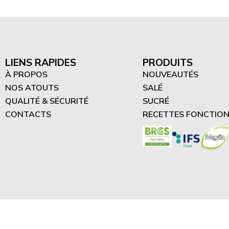
“Difrutta” Tartinades
protéinées (3)
Smoothies protéinés (4)
LIENS RAPIDES
PRODUITS
Desserts protéinés (2)
À PROPOS
NOUVEAUTÉS
NOS ATOUTS
SALÉ
QUALITÉ & SÉCURITÉ
SUCRÉ
CONTACTS
RECETTES FONCTION