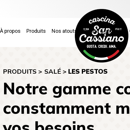
À propos
Produits
Nos atouts
Qualité & sécurité
PRODUITS >
SALÉ
>
LES PESTOS
Notre gamme co
constamment mis
vos besoins.