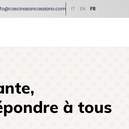
nfo@cascinasancassiano.com
IT
EN
FR
ante,
épondre à tous