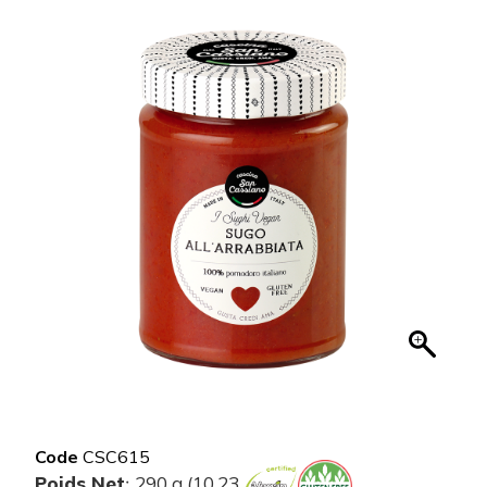
Code
CSC615
Poids Net
290 g (10.23
: