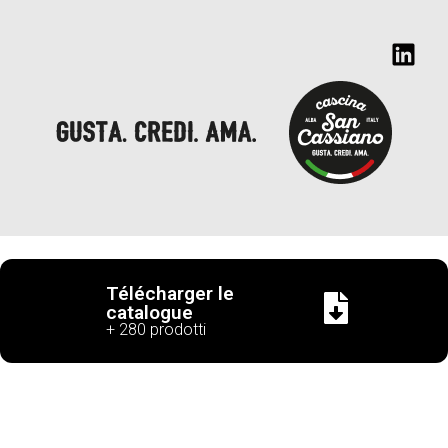
Télécharger le
catalogue
Cascina
Corso Piave ,
Tel. +39
info@cascinasancassian
N° de TVA
+ 280 prodotti
San
182 - 12051
0173
IT02657120
Cassiano
Alba (CN) Italy
282638
s.r.l.
POLITIQUE DE CONFIDENTIALITÉ
COOKIE POLICY
DÉCLARATION D' ACCESSIBILITÉ