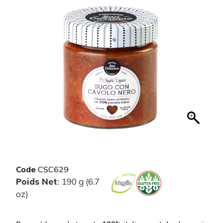
Code
CSC629
Poids Net
190 g (6.7
:
oz)