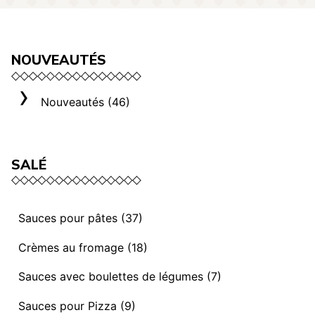
NOUVEAUTÉS
Nouveautés (46)
SALÉ
Sauces pour pâtes (37)
Sauces et ragoûts végétaliens (13)
Crèmes au fromage (18)
Sauces “ I mediterranei” (3)
Sélection Rome (3)
Sauces avec boulettes de légumes (7)
Sauces et ragoûts (14)
Crèmes au fromage (8)
Sauces avec Boulettes de légumes (7)
Sauces pour Pizza (9)