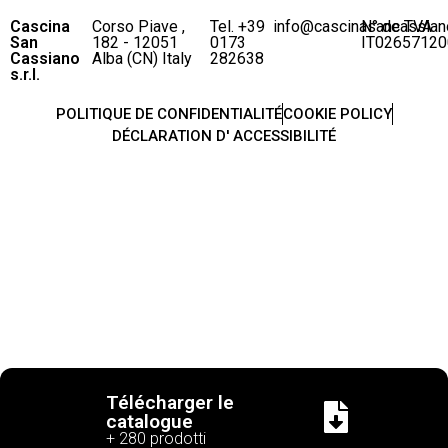
Cascina
Corso Piave ,
Tel. +39
info@cascinasancassian
N° de TVA
San
182 - 12051
0173
IT02657120
Cassiano
Alba (CN) Italy
282638
s.r.l.
POLITIQUE DE CONFIDENTIALITÉ
COOKIE POLICY
DÉCLARATION D' ACCESSIBILITÉ
Télécharger le
catalogue
+ 280 prodotti