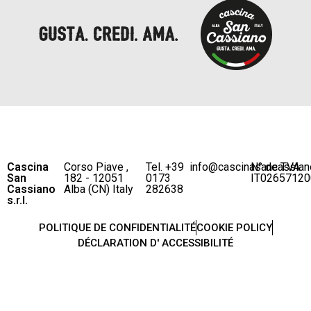
Cascina
Corso Piave ,
Tel. +39
info@cascinasancassian
N° de TVA
San
182 - 12051
0173
IT02657120
Cassiano
Alba (CN) Italy
282638
s.r.l.
POLITIQUE DE CONFIDENTIALITÉ
COOKIE POLICY
DÉCLARATION D' ACCESSIBILITÉ