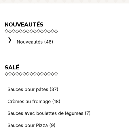
NOUVEAUTÉS
Nouveautés (46)
SALÉ
Sauces pour pâtes (37)
Sauces et ragoûts végétaliens (13)
Crèmes au fromage (18)
Sauces “ I mediterranei” (3)
Sélection Rome (3)
Sauces avec boulettes de légumes (7)
Sauces et ragoûts (14)
Crèmes au fromage (8)
Sauces avec Boulettes de légumes (7)
Sauces pour Pizza (9)