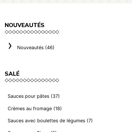
NOUVEAUTÉS
Nouveautés (46)
SALÉ
Sauces pour pâtes (37)
Sauces et ragoûts végétaliens (13)
Crèmes au fromage (18)
Sauces “ I mediterranei” (3)
Sélection Rome (3)
Sauces avec boulettes de légumes (7)
Sauces et ragoûts (14)
Crèmes au fromage (8)
Sauces avec Boulettes de légumes (7)