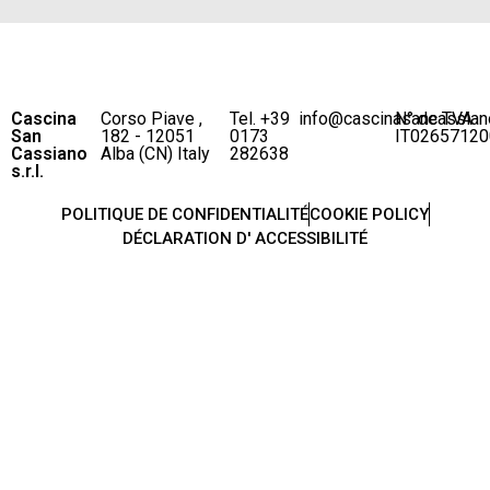
Cascina
Corso Piave ,
Tel. +39
info@cascinasancassian
N° de TVA
San
182 - 12051
0173
IT02657120
Cassiano
Alba (CN) Italy
282638
s.r.l.
POLITIQUE DE CONFIDENTIALITÉ
COOKIE POLICY
DÉCLARATION D' ACCESSIBILITÉ