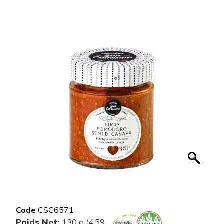
Code
CSC6571
Poids Net
130 g (4.59
: