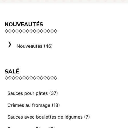
NOUVEAUTÉS
Nouveautés (46)
SALÉ
Sauces pour pâtes (37)
Sauces et ragoûts végétaliens (13)
Crèmes au fromage (18)
Sauces “ I mediterranei” (3)
Sélection Rome (3)
Sauces avec boulettes de légumes (7)
Sauces et ragoûts (14)
Crèmes au fromage (8)
Sauces avec Boulettes de légumes (7)