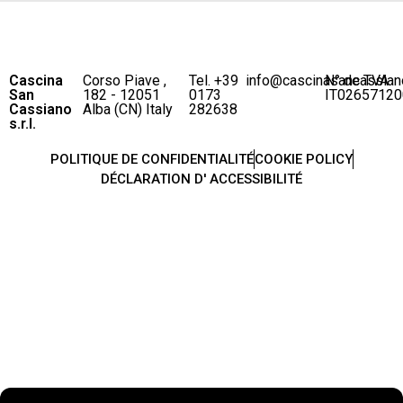
Cascina
Corso Piave ,
Tel. +39
info@cascinasancassian
N° de TVA
San
182 - 12051
0173
IT02657120
Cassiano
Alba (CN) Italy
282638
s.r.l.
POLITIQUE DE CONFIDENTIALITÉ
COOKIE POLICY
DÉCLARATION D' ACCESSIBILITÉ