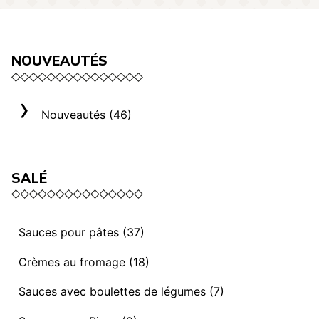
NOUVEAUTÉS
Nouveautés (46)
SALÉ
Sauces pour pâtes (37)
Sauces et ragoûts végétaliens (13)
Crèmes au fromage (18)
Sauces “ I mediterranei” (3)
Sélection Rome (3)
Sauces avec boulettes de légumes (7)
Sauces et ragoûts (14)
Crèmes au fromage (8)
Sauces avec Boulettes de légumes (7)