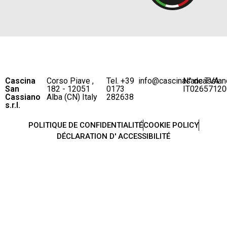
Cascina
Corso Piave ,
Tel. +39
info@cascinasancassian
N° de TVA
San
182 - 12051
0173
IT02657120
Cassiano
Alba (CN) Italy
282638
s.r.l.
POLITIQUE DE CONFIDENTIALITÉ
COOKIE POLICY
DÉCLARATION D' ACCESSIBILITÉ