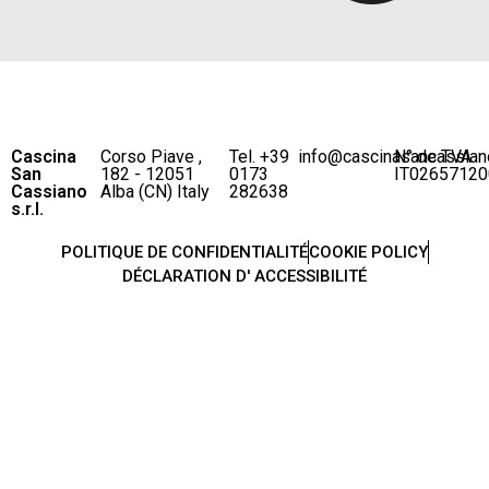
Cascina
Corso Piave ,
Tel. +39
info@cascinasancassian
N° de TVA
San
182 - 12051
0173
IT02657120
Cassiano
Alba (CN) Italy
282638
s.r.l.
POLITIQUE DE CONFIDENTIALITÉ
COOKIE POLICY
DÉCLARATION D' ACCESSIBILITÉ