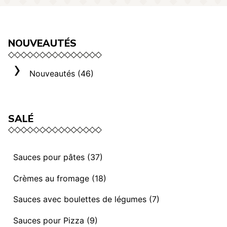
NOUVEAUTÉS
Nouveautés (46)
SALÉ
Sauces pour pâtes (37)
Sauces et ragoûts végétaliens (13)
Crèmes au fromage (18)
Sauces “ I mediterranei” (3)
Sélection Rome (3)
Sauces avec boulettes de légumes (7)
Sauces et ragoûts (14)
Crèmes au fromage (8)
Sauces avec Boulettes de légumes (7)
Sauces pour Pizza (9)