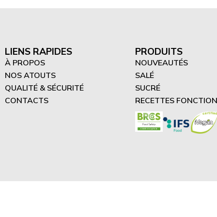
“Difrutta” Tartinades
protéinées (3)
Smoothies protéinés (4)
LIENS RAPIDES
PRODUITS
Desserts protéinés (2)
À PROPOS
NOUVEAUTÉS
NOS ATOUTS
SALÉ
QUALITÉ & SÉCURITÉ
SUCRÉ
CONTACTS
RECETTES FONCTION