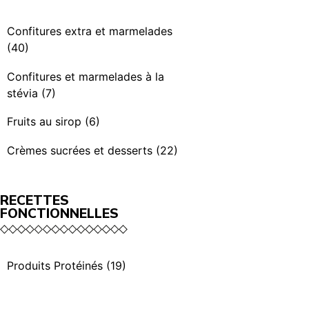
Rubra & BBQ (7)
Sauces épicées (4)
Confitures extra et marmelades
Condiments (3)
(40)
Confitures extra (21)
Confitures et marmelades à la
stévia (7)
La sélection des
confitures (3)
Confitures et marmelades
Fruits au sirop (6)
à la stévia (7)
Marmelades (4)
Fruits au sirop (6)
Crèmes sucrées et desserts (22)
Confitures extra
Crèmes sucrées (11)
exotiques (3)
RECETTES
Les Croquantes (3)
FONCTIONNELLES
Confitures extra bio (5)
Desserts (5)
Unidose (4)
Unidose (1)
Produits Protéinés (19)
Fruits secs au miel (2)
Sauces protéinées (10)