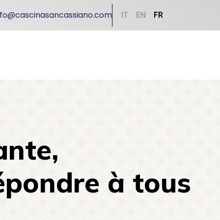
nfo@cascinasancassiano.com
IT
EN
FR
ante,
épondre à tous