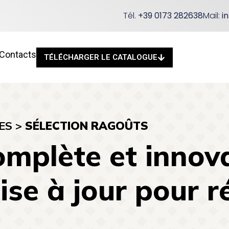
Tél.
+39 0173 282638
Mail:
i
Contacts
TÉLÉCHARGER LE CATALOGUE
ES
>
SÉLECTION RAGOÛTS
mplète et innov
e à jour pour r