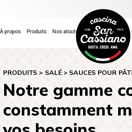
À propos
Produits
Nos atouts
Qualité & sécurité
PRODUITS >
SALÉ
>
SAUCES POUR PÂT
Notre gamme co
constamment mis
vos besoins.