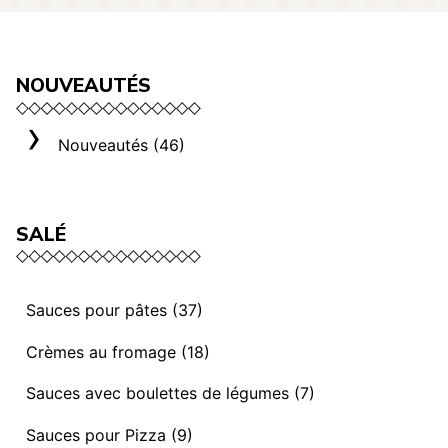
NOUVEAUTÉS
Nouveautés (46)
SALÉ
Sauces pour pâtes (37)
Sauces et ragoûts végétaliens (13)
Crèmes au fromage (18)
Sauces “ I mediterranei” (3)
Sélection Rome (3)
Sauces avec boulettes de légumes (7)
Sauces et ragoûts (14)
Crèmes au fromage (8)
Sauces avec Boulettes de légumes (7)
Sauces pour Pizza (9)