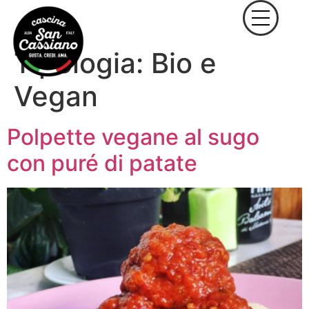
Tipologia:
Bio e
Vegan
Polpette vegane al sugo
con puré di patate