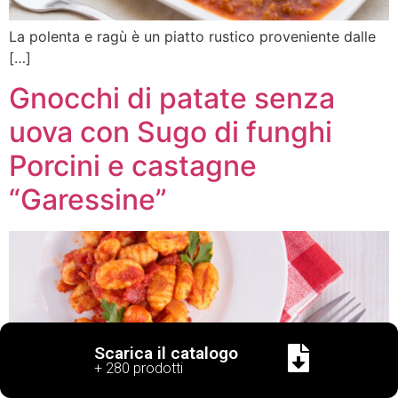
La polenta e ragù è un piatto rustico proveniente dalle
[…]
Gnocchi di patate senza
uova con Sugo di funghi
Porcini e castagne
“Garessine”
Scarica il catalogo
+ 280 prodotti