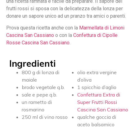
una ricetta raffinata e facile da preparare. Il sapore dei
frutti rossi si sposa con la delicatezza della lonza per
donare un sapore unico ad un pranzo tra amici o parenti.
Prova questa ricetta anche con la
Marmellata di Limoni
Cascina San Cassiano
o con la
Confettura di Cipolle
Rosse Cascina San Cassiano
.
Ingredienti
800 g di lonza di
olio extra vergine
maiale
d’oliva
brodo vegetale q.b.
1 spicchio d’aglio
sale e pepe q.b.
Confettura Extra di
un rametto di
Super Frutti Rossi
rosmarino
Cascina San Cassiano
250 ml di vino rosso
qualche goccia di
aceto balsamico