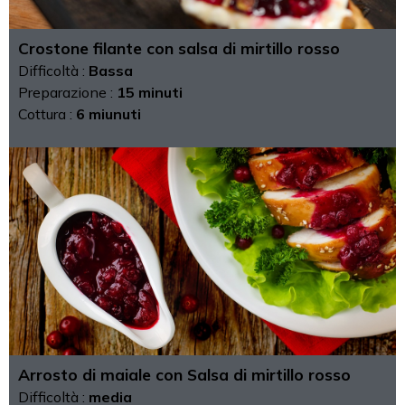
Crostone filante con salsa di mirtillo rosso
Difficoltà :
Bassa
Preparazione :
15 minuti
Cottura :
6 miunuti
Arrosto di maiale con Salsa di mirtillo rosso
Difficoltà :
media