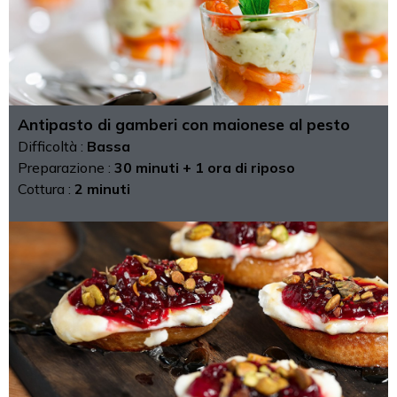
Antipasto di gamberi con maionese al pesto
Difficoltà :
Bassa
Preparazione :
30 minuti + 1 ora di riposo
Cottura :
2 minuti