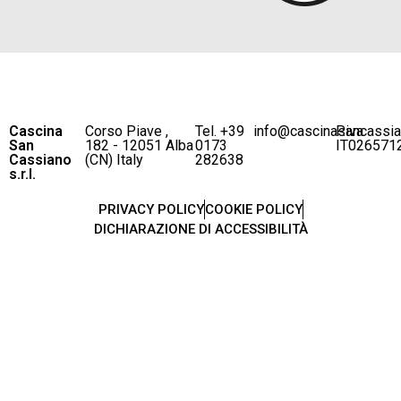
Cascina
Corso Piave ,
Tel. +39
info@cascinasancassi
P.iva
San
182 - 12051 Alba
0173
IT026571
Cassiano
(CN) Italy
282638
s.r.l.
PRIVACY POLICY
COOKIE POLICY
DICHIARAZIONE DI ACCESSIBILITÀ