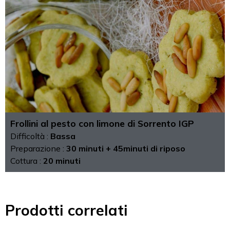
Frollini al pesto con limone di Sorrento IGP
Difficoltà :
Bassa
Preparazione :
30 minuti + 45minuti di riposo
Cottura :
20 minuti
Prodotti correlati