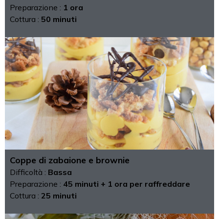
Preparazione :
1 ora
Cottura :
50 minuti
Coppe di zabaione e brownie
Difficoltà :
Bassa
Preparazione :
45 minuti + 1 ora per raffreddare
Cottura :
25 minuti