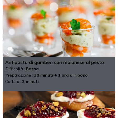
Antipasto di gamberi con maionese al pesto
Difficoltà :
Bassa
Preparazione :
30 minuti + 1 ora di riposo
Cottura :
2 minuti