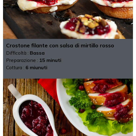
Crostone filante con salsa di mirtillo rosso
Difficoltà :
Bassa
Preparazione :
15 minuti
Cottura :
6 miunuti