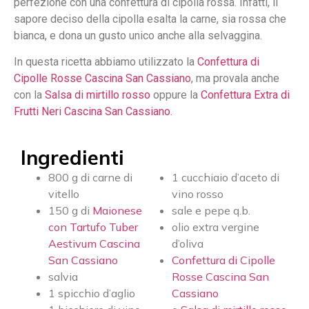
perfezione con una confettura di cipolla rossa. Infatti, il
sapore deciso della cipolla esalta la carne, sia rossa che
bianca, e dona un gusto unico anche alla selvaggina.
In questa ricetta abbiamo utilizzato la
Confettura di
Cipolle Rosse Cascina San Cassiano
, ma provala anche
con la
Salsa di mirtillo rosso
oppure la
Confettura Extra di
Frutti Neri Cascina San Cassiano
.
Ingredienti
800 g di carne di
1 cucchiaio d’aceto di
vitello
vino rosso
150 g di
Maionese
sale e pepe q.b.
con Tartufo Tuber
olio extra vergine
Aestivum Cascina
d’oliva
San Cassiano
Confettura di Cipolle
salvia
Rosse Cascina San
1 spicchio d’aglio
Cassiano