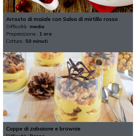
Arrosto di maiale con Salsa di mirtillo rosso
Difficoltà :
media
Preparazione :
1 ora
Cottura :
50 minuti
Coppe di zabaione e brownie