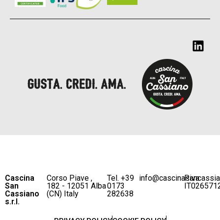
Cascina
Corso Piave ,
Tel. +39
info@cascinasancassi
P.iva
San
182 - 12051 Alba
0173
IT026571
Cassiano
(CN) Italy
282638
s.r.l.