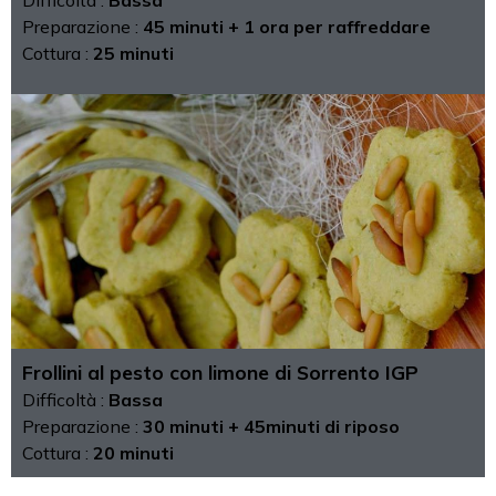
Difficoltà :
Bassa
Preparazione :
45 minuti + 1 ora per raffreddare
Cottura :
25 minuti
Frollini al pesto con limone di Sorrento IGP
Difficoltà :
Bassa
Preparazione :
30 minuti + 45minuti di riposo
Cottura :
20 minuti