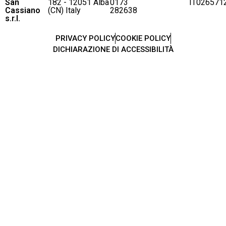
San
182 - 12051 Alba
0173
IT026571
Cassiano
(CN) Italy
282638
s.r.l.
PRIVACY POLICY
COOKIE POLICY
DICHIARAZIONE DI ACCESSIBILITÀ