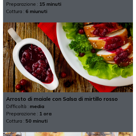
Preparazione :
15 minuti
Cottura :
6 miunuti
Arrosto di maiale con Salsa di mirtillo rosso
Difficoltà :
media
Preparazione :
1 ora
Cottura :
50 minuti