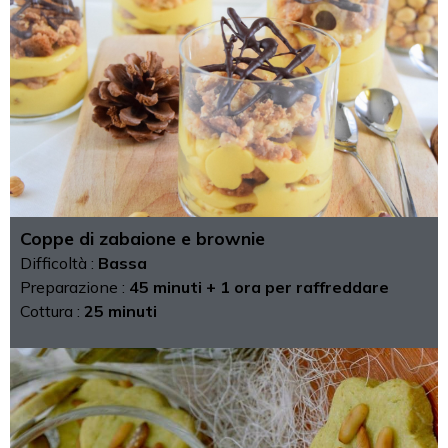
Coppe di zabaione e brownie
Difficoltà :
Bassa
Preparazione :
45 minuti + 1 ora per raffreddare
Cottura :
25 minuti