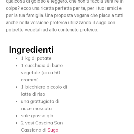
qualcosa di goloso e leggero, che non ti faccia sentire in
colpa? ecco una ricetta perfetta per te, per i tuoi amici e
per la tua famiglia. Una proposta vegana che piace a tutti
anche nella versione proteica utilizzando il sugo con
polpette vegetali ad alto contenuto proteico.
Ingredienti
1 kg di patate
1 cucchiaio di burro
vegetale (circa 50
grammi)
1 bicchiere piccolo di
latte di riso
una grattugiata di
noce moscata
sale grosso q.b.
2 vasi Cascina San
Cassiano di
Sugo