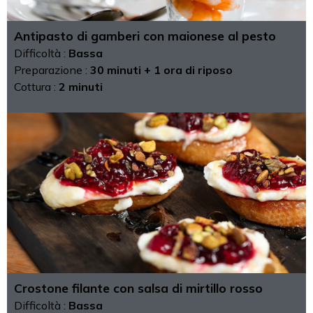
Antipasto di gamberi con maionese al pesto
Difficoltà :
Bassa
Preparazione :
30 minuti + 1 ora di riposo
Cottura :
2 minuti
Crostone filante con salsa di mirtillo rosso
Difficoltà :
Bassa