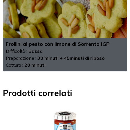
Frollini al pesto con limone di Sorrento IGP
Difficoltà :
Bassa
Preparazione :
30 minuti + 45minuti di riposo
Cottura :
20 minuti
Prodotti correlati