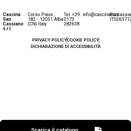
Cascina
Corso Piave ,
Tel. +39
info@cascinasancassi
P.iva
San
182 - 12051 Alba
0173
IT026571
Cassiano
(CN) Italy
282638
s.r.l.
PRIVACY POLICY
COOKIE POLICY
DICHIARAZIONE DI ACCESSIBILITÀ
Scarica il catalogo