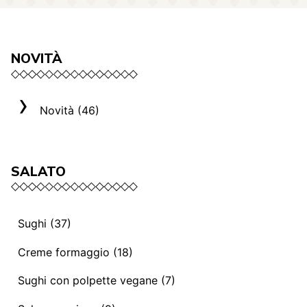
NOVITÀ
Novità (46)
SALATO
Sughi (37)
Sughi e ragù vegani (13)
Creme formaggio (18)
Mediterranei (3)
La selezione Roma (3)
Sughi con polpette vegane (7)
Sughi e ragù (14)
Creme formaggio (8)
Sughi con polpette vegane (7)