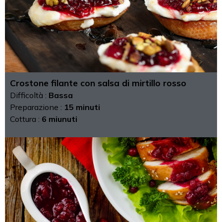
Crostone filante con salsa di mirtillo rosso
Difficoltà :
Bassa
Preparazione :
15 minuti
Cottura :
6 miunuti