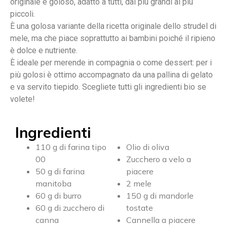
originale e goloso, adatto a tutti, dai più grandi ai più
piccoli.
È una golosa variante della ricetta originale dello strudel di
mele, ma che piace soprattutto ai bambini poiché il ripieno
è dolce e nutriente.
È ideale per merende in compagnia o come dessert: per i
più golosi è ottimo accompagnato da una pallina di gelato
e va servito tiepido. Scegliete tutti gli ingredienti bio se
volete!
Ingredienti
110 g di farina tipo
Olio di oliva
00
Zucchero a velo a
50 g di farina
piacere
manitoba
2 mele
60 g di burro
150 g di mandorle
60 g di zucchero di
tostate
canna
Cannella a piacere