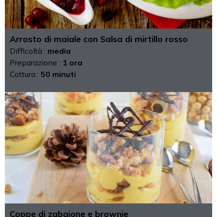
Arrosto di maiale con Salsa di mirtillo rosso
Difficoltà :
media
Preparazione :
1 ora
Cottura :
50 minuti
Coppe di zabaione e brownie