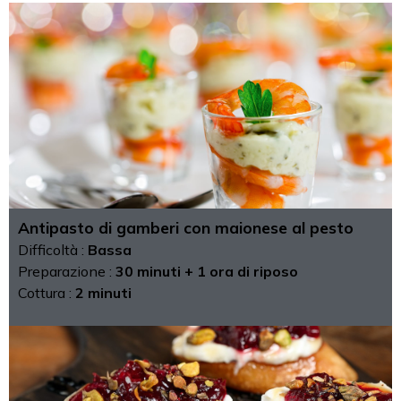
Antipasto di gamberi con maionese al pesto
Difficoltà :
Bassa
Preparazione :
30 minuti + 1 ora di riposo
Cottura :
2 minuti