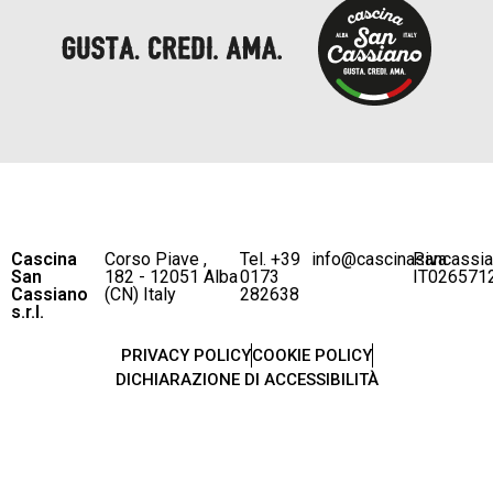
Cascina
Corso Piave ,
Tel. +39
info@cascinasancassi
P.iva
San
182 - 12051 Alba
0173
IT026571
Cassiano
(CN) Italy
282638
s.r.l.
PRIVACY POLICY
COOKIE POLICY
DICHIARAZIONE DI ACCESSIBILITÀ