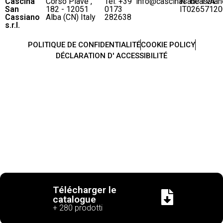
Cascina
Corso Piave ,
Tel. +39
info@cascinasancassian
N° de TVA
San
182 - 12051
0173
IT02657120
Cassiano
Alba (CN) Italy
282638
s.r.l.
POLITIQUE DE CONFIDENTIALITÉ
COOKIE POLICY
DÉCLARATION D' ACCESSIBILITÉ
Télécharger le
catalogue
+ 280 prodotti