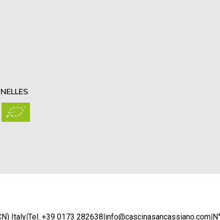
NELLES
N) Italy
|
Tel. +39 0173 282638
|
info@cascinasancassiano.com
|
N