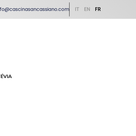
nfo@cascinasancassiano.com
IT
EN
FR
TÉVIA