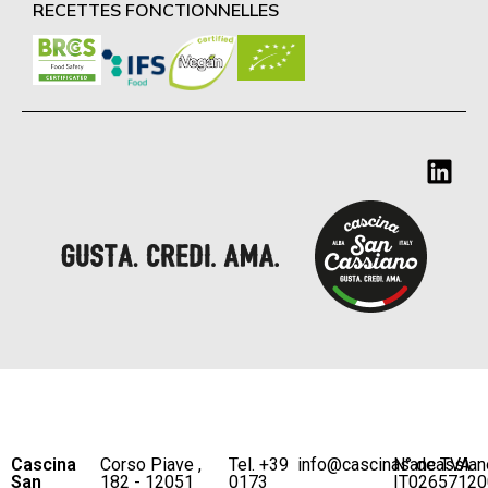
RECETTES FONCTIONNELLES
Cascina
Corso Piave ,
Tel. +39
info@cascinasancassian
N° de TVA
San
182 - 12051
0173
IT02657120