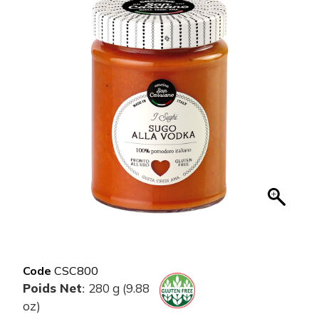
Code
CSC800
Poids Net
280 g (9.88
:
oz)