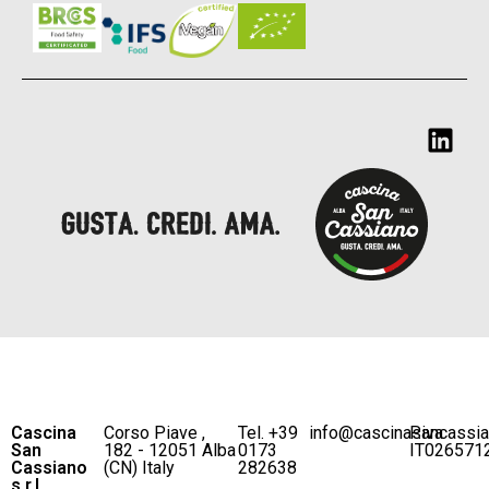
Cascina
Corso Piave ,
Tel. +39
info@cascinasancassi
P.iva
San
182 - 12051 Alba
0173
IT026571
Cassiano
(CN) Italy
282638
s.r.l.