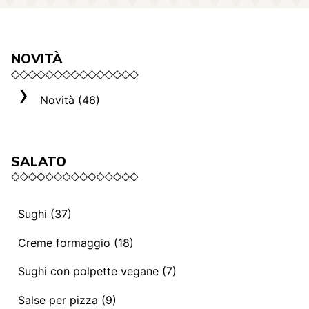
NOVITÀ
Novità (46)
SALATO
Sughi (37)
Sughi e ragù vegani (13)
Creme formaggio (18)
Mediterranei (3)
La selezione Roma (3)
Sughi con polpette vegane (7)
Sughi e ragù (14)
Creme formaggio (8)
Sughi con polpette vegane (7)
Salse per pizza (9)