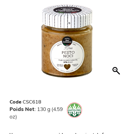
Code
CSC618
Poids Net
130 g (4.59
:
oz)