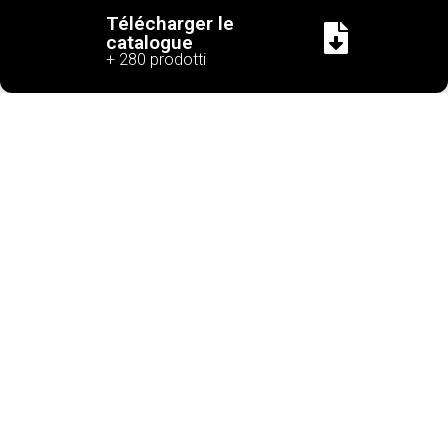
Télécharger le
catalogue
+ 280 prodotti
Cascina
Corso Piave ,
Tel. +39
info@cascinasancassian
N° de TVA
San
182 - 12051
0173
IT02657120
Cassiano
Alba (CN) Italy
282638
s.r.l.
POLITIQUE DE CONFIDENTIALITÉ
COOKIE POLICY
DÉCLARATION D' ACCESSIBILITÉ