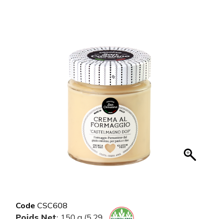
Code
CSC608
Poids Net
150 g (5.29
: