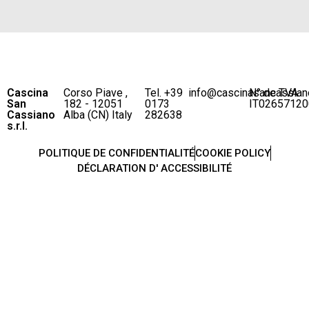
Cascina
Corso Piave ,
Tel. +39
info@cascinasancassian
N° de TVA
San
182 - 12051
0173
IT02657120
Cassiano
Alba (CN) Italy
282638
s.r.l.
POLITIQUE DE CONFIDENTIALITÉ
COOKIE POLICY
DÉCLARATION D' ACCESSIBILITÉ