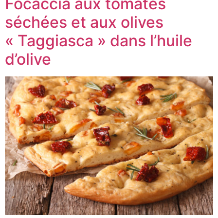
Focaccia aux tomates
séchées et aux olives
« Taggiasca » dans l’huile
d’olive