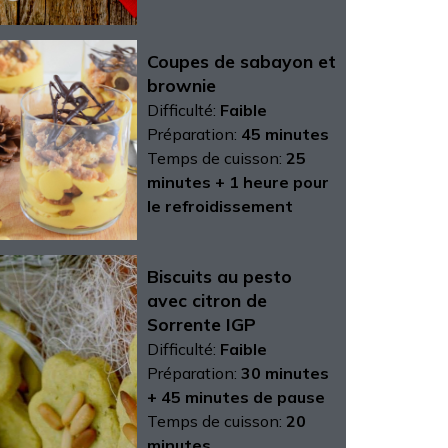
Coupes de sabayon et
brownie
Difficulté:
Faible
Préparation:
45 minutes
Temps de cuisson:
25
minutes + 1 heure pour
le refroidissement
Biscuits au pesto
avec citron de
Sorrente IGP
Difficulté:
Faible
Préparation:
30 minutes
+ 45 minutes de pause
Temps de cuisson:
20
minutes