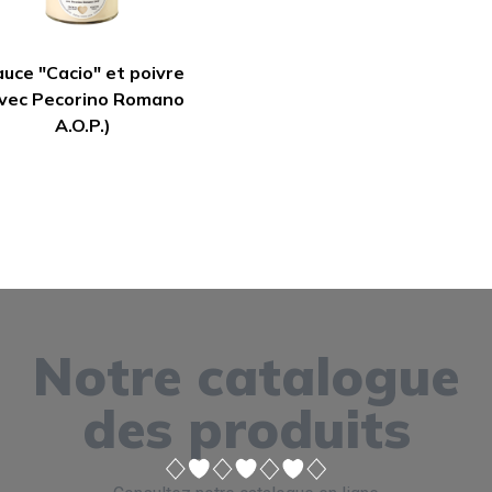
uce "Cacio" et poivre
vec Pecorino Romano
A.O.P.)
Notre catalogue
des produits