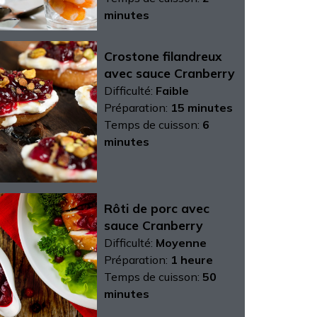
minutes
Crostone filandreux
avec sauce Cranberry
Difficulté:
Faible
Préparation:
15 minutes
Temps de cuisson:
6
minutes
Rôti de porc avec
sauce Cranberry
Difficulté:
Moyenne
Préparation:
1 heure
Temps de cuisson:
50
minutes