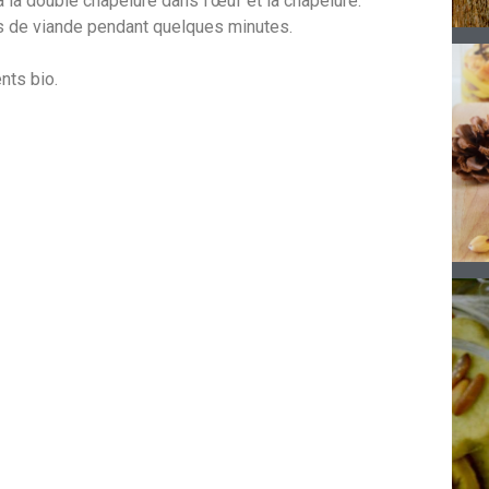
 la double chapelure dans l’œuf et la chapelure.
es de viande pendant quelques minutes.
nts bio.