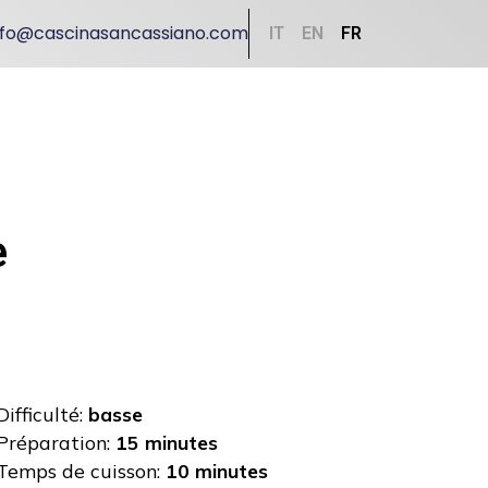
nfo@cascinasancassiano.com
IT
EN
FR
e
Difficulté:
basse
Préparation:
15 minutes
Temps de cuisson:
10 minutes