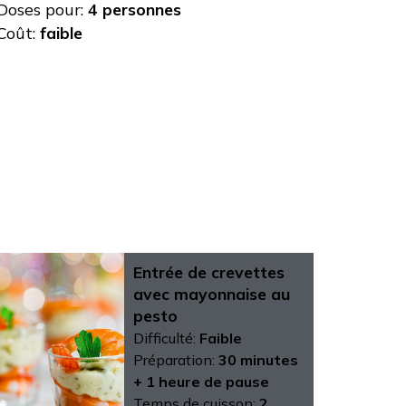
Doses pour:
4 personnes
Coût:
faible
Entrée de crevettes
avec mayonnaise au
pesto
Difficulté:
Faible
Préparation:
30 minutes
+ 1 heure de pause
Temps de cuisson:
2