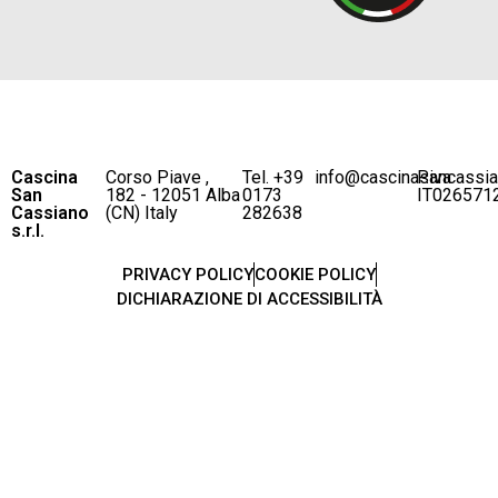
Cascina
Corso Piave ,
Tel. +39
info@cascinasancassi
P.iva
San
182 - 12051 Alba
0173
IT026571
Cassiano
(CN) Italy
282638
s.r.l.
PRIVACY POLICY
COOKIE POLICY
DICHIARAZIONE DI ACCESSIBILITÀ