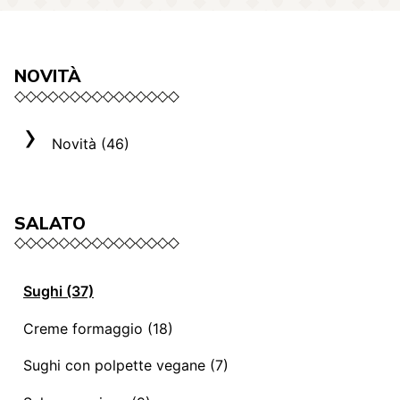
NOVITÀ
Novità (46)
SALATO
Sughi (37)
Sughi e ragù vegani (13)
Creme formaggio (18)
Mediterranei (3)
La selezione Roma (3)
Sughi con polpette vegane (7)
Sughi e ragù (14)
Creme formaggio (8)
Sughi con polpette vegane (7)