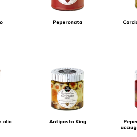
io
Peperonata
Carcio
 olio
Antipasto King
Peper
acciug