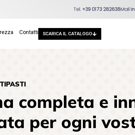
Tel.
+39 0173 282638
Mail
i
urezza
Contatti
SCARICA IL CATALOGO
TIPASTI
a completa e inn
ta per ogni vost