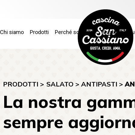
Chi siamo
Prodotti
Perché sceglierci
Qualità e sic
PRODOTTI >
SALATO
>
ANTIPASTI
>
AN
La nostra gamm
sempre aggiorna