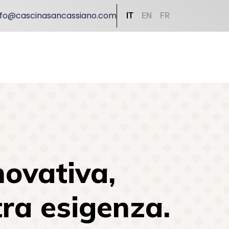
nfo@cascinasancassiano.com
IT
EN
FR
ovativa,
ra esigenza.