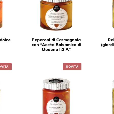
odolce
Peperoni di Carmagnola
Re
con “Aceto Balsamico di
(giard
Modena I.G.P.”
OVITÀ
NOVITÀ