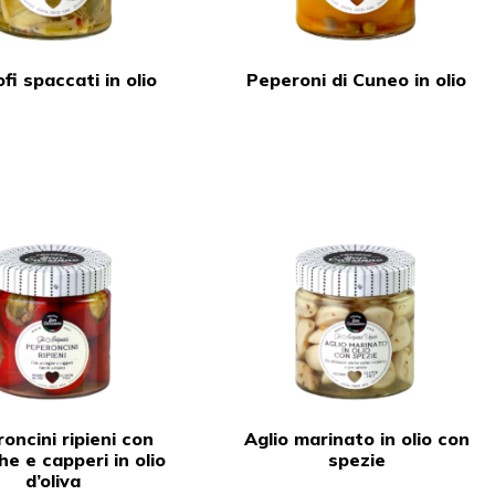
fi spaccati in olio
Peperoni di Cuneo in olio
oncini ripieni con
Aglio marinato in olio con
he e capperi in olio
spezie
d’oliva