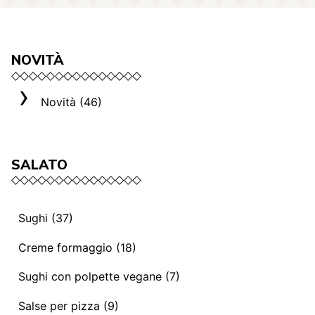
NOVITÀ
Novità (46)
SALATO
Sughi (37)
Sughi e ragù vegani (13)
Creme formaggio (18)
Mediterranei (3)
La selezione Roma (3)
Sughi con polpette vegane (7)
Sughi e ragù (14)
Creme formaggio (8)
Sughi con polpette vegane (7)
Salse per pizza (9)