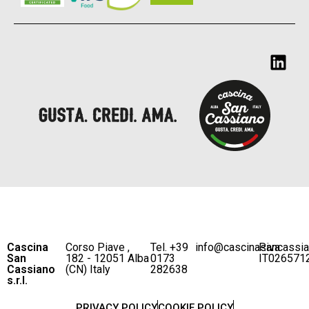
Cascina
Corso Piave ,
Tel. +39
info@cascinasancassi
P.iva
San
182 - 12051 Alba
0173
IT026571
Cassiano
(CN) Italy
282638
s.r.l.
PRIVACY POLICY
COOKIE POLICY