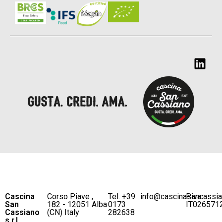
Cascina
Corso Piave ,
Tel. +39
info@cascinasancassi
P.iva
San
182 - 12051 Alba
0173
IT026571
Cassiano
(CN) Italy
282638
s.r.l.