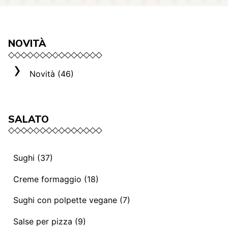
NOVITÀ
Novità (46)
SALATO
Sughi (37)
Sughi e ragù vegani (13)
Creme formaggio (18)
Mediterranei (3)
La selezione Roma (3)
Sughi con polpette vegane (7)
Sughi e ragù (14)
Creme formaggio (8)
Sughi con polpette vegane (7)
Salse per pizza (9)