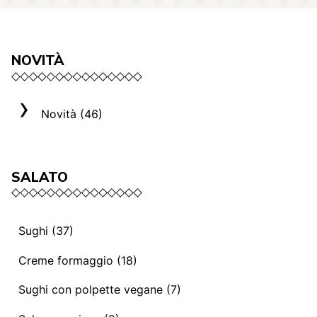
NOVITÀ
Novità (46)
SALATO
Sughi (37)
Sughi e ragù vegani (13)
Creme formaggio (18)
Mediterranei (3)
La selezione Roma (3)
Sughi con polpette vegane (7)
Sughi e ragù (14)
Creme formaggio (8)
Sughi con polpette vegane (7)