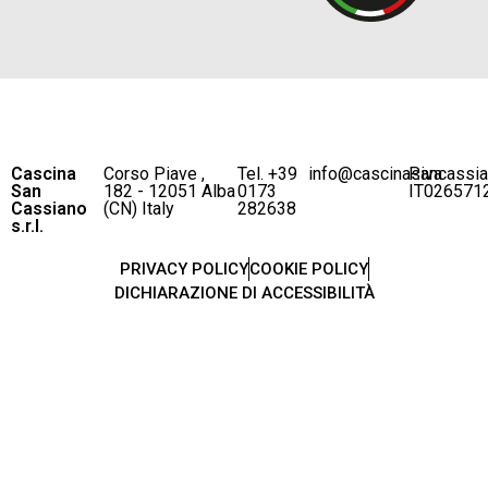
Cascina
Corso Piave ,
Tel. +39
info@cascinasancassi
P.iva
San
182 - 12051 Alba
0173
IT026571
Cassiano
(CN) Italy
282638
s.r.l.
PRIVACY POLICY
COOKIE POLICY
DICHIARAZIONE DI ACCESSIBILITÀ