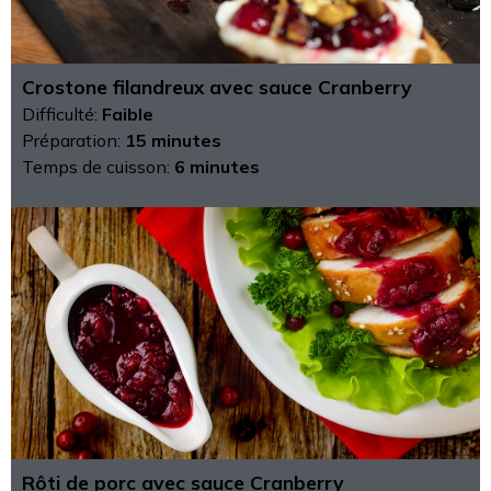
Crostone filandreux avec sauce Cranberry
Difficulté:
Faible
Préparation:
15 minutes
Temps de cuisson:
6 minutes
Rôti de porc avec sauce Cranberry