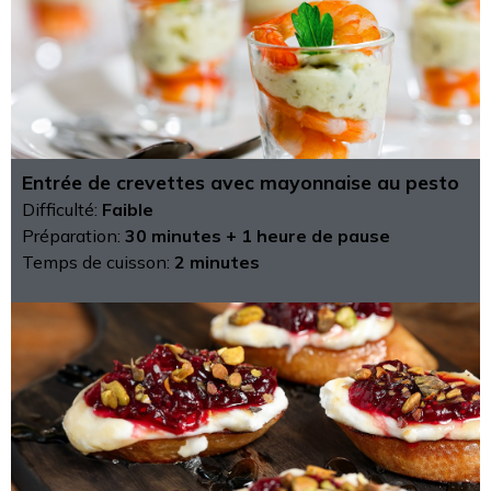
Entrée de crevettes avec mayonnaise au pesto
Difficulté:
Faible
Préparation:
30 minutes + 1 heure de pause
Temps de cuisson:
2 minutes