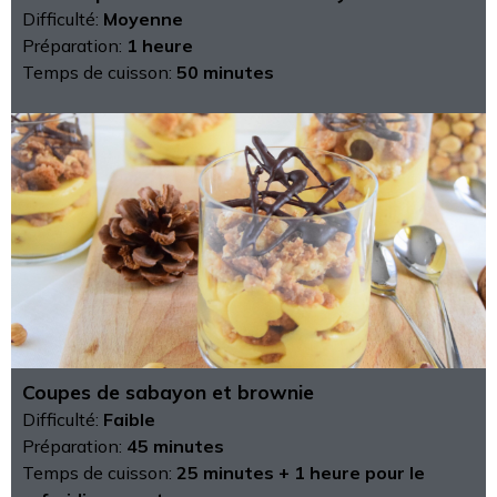
Difficulté:
Moyenne
Préparation:
1 heure
Temps de cuisson:
50 minutes
Coupes de sabayon et brownie
Difficulté:
Faible
Préparation:
45 minutes
Temps de cuisson:
25 minutes + 1 heure pour le