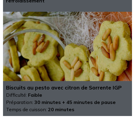
refroidissement
Biscuits au pesto avec citron de Sorrente IGP
Difficulté:
Faible
Préparation:
30 minutes + 45 minutes de pause
Temps de cuisson:
20 minutes