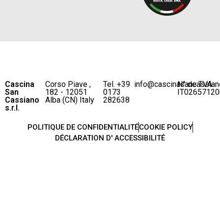
Cascina
Corso Piave ,
Tel. +39
info@cascinasancassian
N° de TVA
San
182 - 12051
0173
IT02657120
Cassiano
Alba (CN) Italy
282638
s.r.l.
POLITIQUE DE CONFIDENTIALITÉ
COOKIE POLICY
DÉCLARATION D' ACCESSIBILITÉ