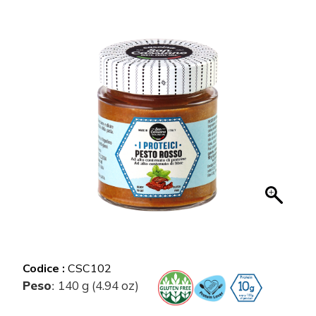
Codice :
CSC102
Peso
140 g (4.94 oz)
: