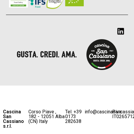
Cascina
Corso Piave ,
Tel. +39
info@cascinasancassi
P.iva
San
182 - 12051 Alba
0173
IT026571
Cassiano
(CN) Italy
282638
s.r.l.