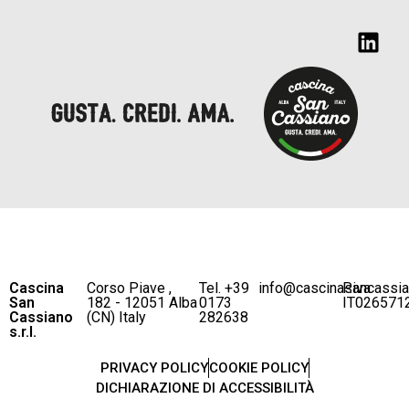
Cascina
Corso Piave ,
Tel. +39
info@cascinasancassi
P.iva
San
182 - 12051 Alba
0173
IT026571
Cassiano
(CN) Italy
282638
s.r.l.
PRIVACY POLICY
COOKIE POLICY
DICHIARAZIONE DI ACCESSIBILITÀ