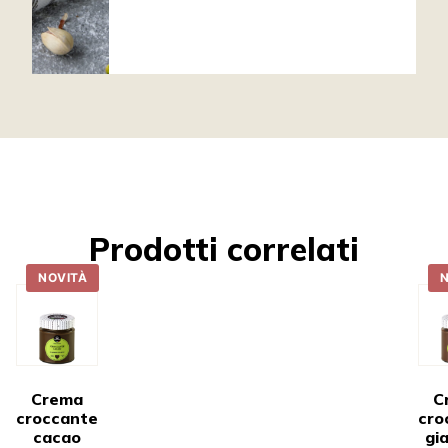
Prodotti correlati
NOVITÀ
Crema
C
croccante
cro
cacao
gi