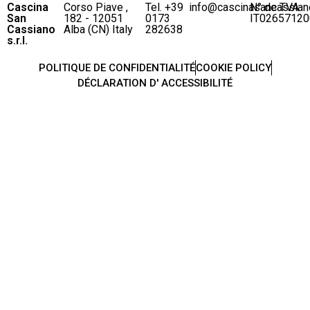
Cascina
Corso Piave ,
Tel. +39
info@cascinasancassian
N° de TVA
San
182 - 12051
0173
IT02657120
Cassiano
Alba (CN) Italy
282638
s.r.l.
POLITIQUE DE CONFIDENTIALITÉ
COOKIE POLICY
DÉCLARATION D' ACCESSIBILITÉ