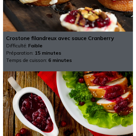
Crostone filandreux avec sauce Cranberry
Difficulté:
Faible
Préparation:
15 minutes
Temps de cuisson:
6 minutes