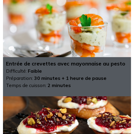
Entrée de crevettes avec mayonnaise au pesto
Difficulté:
Faible
Préparation:
30 minutes + 1 heure de pause
Temps de cuisson:
2 minutes