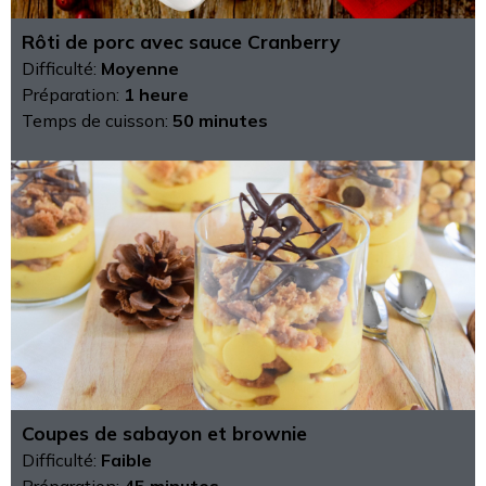
Rôti de porc avec sauce Cranberry
Difficulté:
Moyenne
Préparation:
1 heure
Temps de cuisson:
50 minutes
Coupes de sabayon et brownie
Difficulté:
Faible