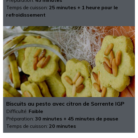
Préparation:
45 minutes
Temps de cuisson:
25 minutes + 1 heure pour le
refroidissement
Biscuits au pesto avec citron de Sorrente IGP
Difficulté:
Faible
Préparation:
30 minutes + 45 minutes de pause
Temps de cuisson:
20 minutes