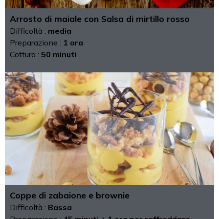
Arrosto di maiale con Salsa di mirtillo rosso
Difficoltà :
media
Preparazione :
1 ora
Cottura :
50 minuti
Coppe di zabaione e brownie
Difficoltà :
Bassa