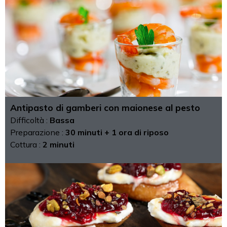
Antipasto di gamberi con maionese al pesto
Difficoltà :
Bassa
Preparazione :
30 minuti + 1 ora di riposo
Cottura :
2 minuti