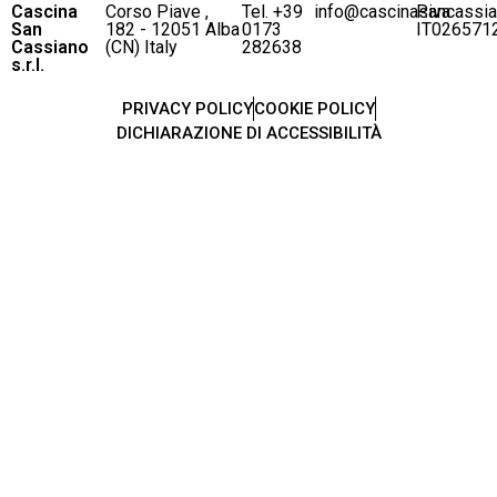
Cascina
Corso Piave ,
Tel. +39
info@cascinasancassi
P.iva
San
182 - 12051 Alba
0173
IT026571
Cassiano
(CN) Italy
282638
s.r.l.
PRIVACY POLICY
COOKIE POLICY
DICHIARAZIONE DI ACCESSIBILITÀ