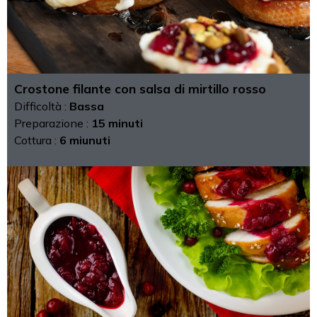
Crostone filante con salsa di mirtillo rosso
Difficoltà :
Bassa
Preparazione :
15 minuti
Cottura :
6 miunuti