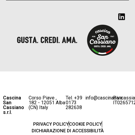
Cascina
Corso Piave ,
Tel. +39
info@cascinasancassi
P.iva
San
182 - 12051 Alba
0173
IT026571
Cassiano
(CN) Italy
282638
s.r.l.
PRIVACY POLICY
COOKIE POLICY
DICHIARAZIONE DI ACCESSIBILITÀ