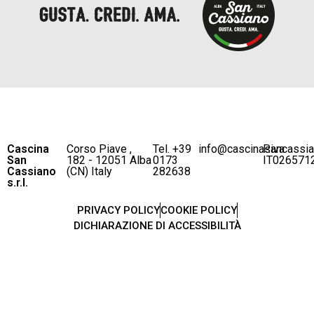
Cascina
Corso Piave ,
Tel. +39
info@cascinasancassi
P.iva
San
182 - 12051 Alba
0173
IT026571
Cassiano
(CN) Italy
282638
s.r.l.
PRIVACY POLICY
COOKIE POLICY
DICHIARAZIONE DI ACCESSIBILITÀ