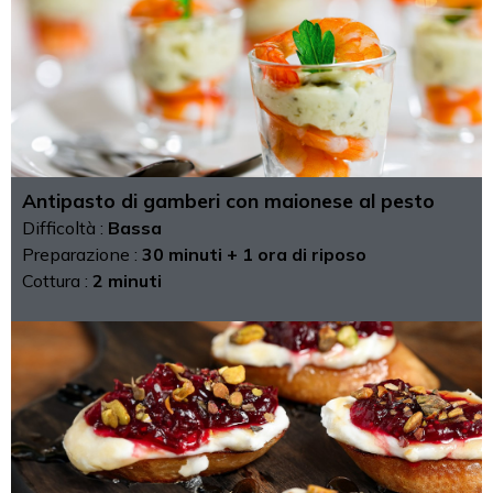
Antipasto di gamberi con maionese al pesto
Difficoltà :
Bassa
Preparazione :
30 minuti + 1 ora di riposo
Cottura :
2 minuti