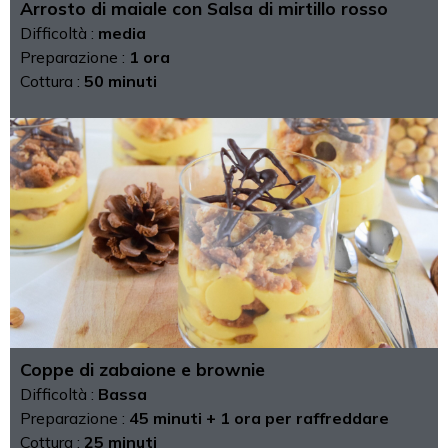
Arrosto di maiale con Salsa di mirtillo rosso
Difficoltà :
media
Preparazione :
1 ora
Cottura :
50 minuti
Coppe di zabaione e brownie
Difficoltà :
Bassa
Preparazione :
45 minuti + 1 ora per raffreddare
Cottura :
25 minuti