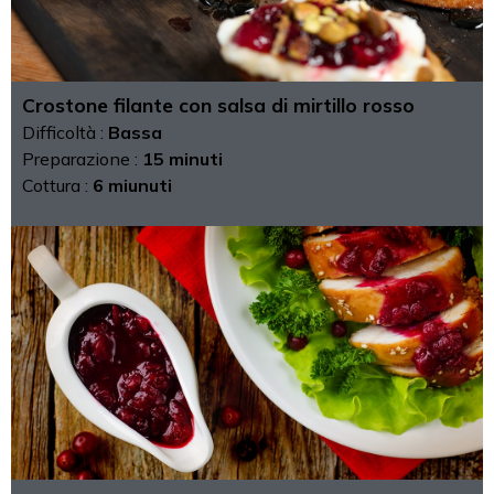
Crostone filante con salsa di mirtillo rosso
Difficoltà :
Bassa
Preparazione :
15 minuti
Cottura :
6 miunuti