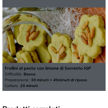
Frollini al pesto con limone di Sorrento IGP
Difficoltà :
Bassa
Preparazione :
30 minuti + 45minuti di riposo
Cottura :
20 minuti