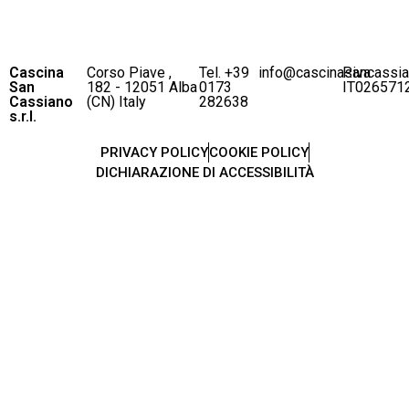
Cascina
Corso Piave ,
Tel. +39
info@cascinasancassi
P.iva
San
182 - 12051 Alba
0173
IT026571
Cassiano
(CN) Italy
282638
s.r.l.
PRIVACY POLICY
COOKIE POLICY
DICHIARAZIONE DI ACCESSIBILITÀ