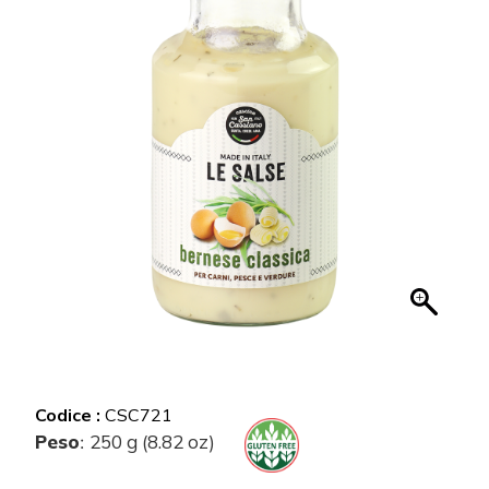
Codice :
CSC721
Peso
250 g (8.82 oz)
: