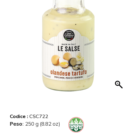
Codice :
CSC722
Peso
250 g (8.82 oz)
: