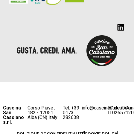
Cascina
Corso Piave ,
Tel. +39
info@cascinasancassian
N° de TVA
San
182 - 12051
0173
IT02657120
Cassiano
Alba (CN) Italy
282638
s.r.l.
POLITIQUE DE CONFIDENTIALITÉ
COOKIE POLICY