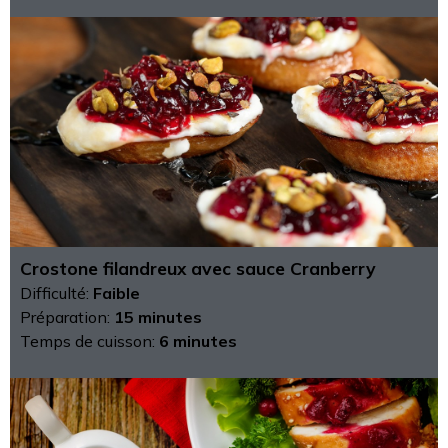
Crostone filandreux avec sauce Cranberry
Difficulté:
Faible
Préparation:
15 minutes
Temps de cuisson:
6 minutes