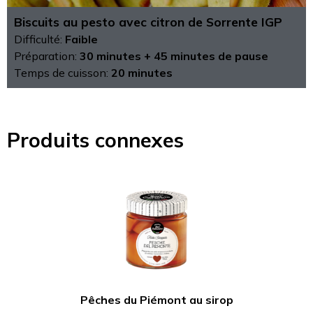
Biscuits au pesto avec citron de Sorrente IGP
Difficulté:
Faible
Préparation:
30 minutes + 45 minutes de pause
Temps de cuisson:
20 minutes
Produits connexes
Pêches du Piémont au sirop