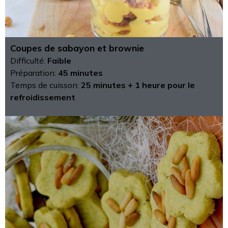
Coupes de sabayon et brownie
Difficulté:
Faible
Préparation:
45 minutes
Temps de cuisson:
25 minutes + 1 heure pour le
refroidissement