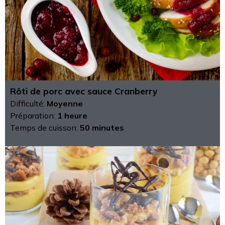
Rôti de porc avec sauce Cranberry
Difficulté:
Moyenne
Préparation:
1 heure
Temps de cuisson:
50 minutes