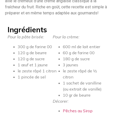
allie le crémeux d’une crème anglaise classique à la
fraîcheur du fruit. Riche en goût, cette recette est simple à
préparer et en même temps adaptée aux gourmands!
Ingrédients
Pour la pâte brisée:
Pour la crème:
300 g de farine 00
600 ml de lait entier
120 g de beurre
60 g de farine 00
120 g de sucre
180 g de sucre
1 œuf et 1 jaune
3 jaunes
le zeste râpé 1 citron
le zeste râpé de ½
1 pincée de sel
citron
1 sachet de vanilline
(ou extrait de vanille)
10 gr de beurre
Décorer:
Pêches au Sirop