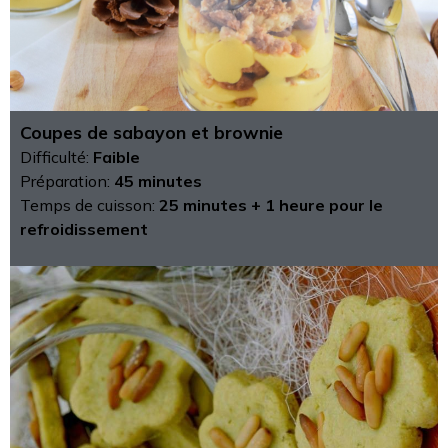
Coupes de sabayon et brownie
Difficulté:
Faible
Préparation:
45 minutes
Temps de cuisson:
25 minutes + 1 heure pour le
refroidissement