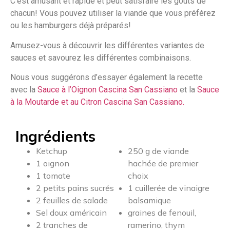
C’est amusant et rapide et peut satisfaire les goûts de
chacun! Vous pouvez utiliser la viande que vous préférez
ou les hamburgers déjà préparés!
Amusez-vous à découvrir les différentes variantes de
sauces et savourez les différentes combinaisons.
Nous vous suggérons d’essayer également la recette
avec la
Sauce à l’Oignon Cascina San Cassiano
et la
Sauce
à la Moutarde et au Citron Cascina San Cassiano.
Ingrédients
Ketchup
250 g de viande
1 oignon
hachée de premier
1 tomate
choix
2 petits pains sucrés
1 cuillerée de vinaigre
2 feuilles de salade
balsamique
Sel doux américain
graines de fenouil,
2 tranches de
ramerino, thym