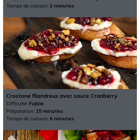
Temps de cuisson:
2 minutes
Crostone filandreux avec sauce Cranberry
Difficulté:
Faible
Préparation:
15 minutes
Temps de cuisson:
6 minutes