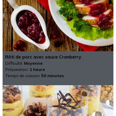
Rôti de porc avec sauce Cranberry
Difficulté:
Moyenne
Préparation:
1 heure
Temps de cuisson:
50 minutes